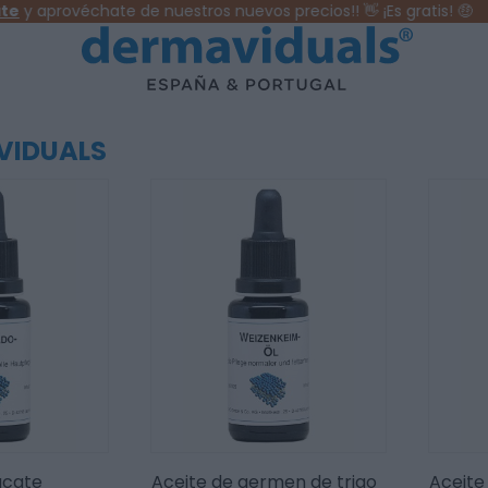
y aprovéchate de nuestros nuevos precios!! 👋 ¡Es gratis! 🤑
VIDUALS
acate
Aceite de germen de trigo
Aceite