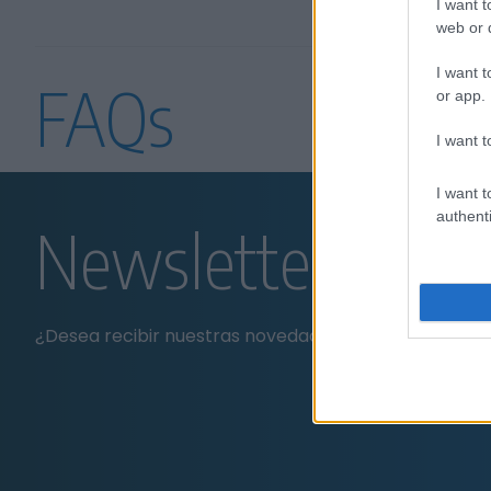
I want t
web or d
I want t
FAQs
or app.
I want t
I want t
authenti
Newsletter
¿Desea recibir nuestras novedades?