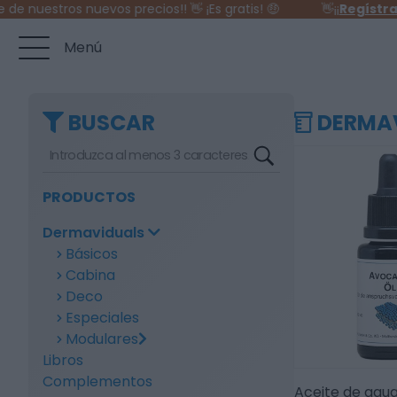
nuestros nuevos precios!! 👋 ¡Es gratis! 🤑
👋¡¡
Regístrate
Menú
BUSCAR
DERMA
PRODUCTOS
Dermaviduals
Básicos
Cabina
Deco
Especiales
Modulares
Libros
Complementos
Aceite de agu