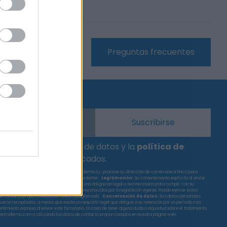
Preguntas frecuentes
ica sobre protección de datos y la
política de
tos para los fines indicados.
ulario de contacto, usted acepta que Metrodermo S.L. procese su dirección de correo electrónico para
dad del tratamiento:
Suscribirle a la newsletter.
Legitimación:
Su consentimiento explícito al enviar
ompartidos con terceros, salvo que exista una obligación legal o sea necesario para cumplir con su
sonales, así como a ejercer otros derechos reconocidos por la legislación vigente. Puede ejercer estos
de contacto proporcionados en nuestra página web.
Conservación de datos:
Sus datos personales
fueron recopilados, a menos que exista un requisito legal que obligue a su retención por un período más
ntimiento expreso al enviar este formulario.
En caso de tener alguna duda o inquietud sobre el tratamiento
@metrodermo.com o utilizando los datos de contacto proporcionados en nuestra página web.