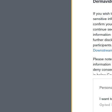
Dermavidu
If you wish 
sensitive in
confirm you
continue se
information 
further disc
participants
Downstream 
Please note
information 
deny consent
in below Go
Bálsamo labial
Persona
5 gr
I want t
Opted 