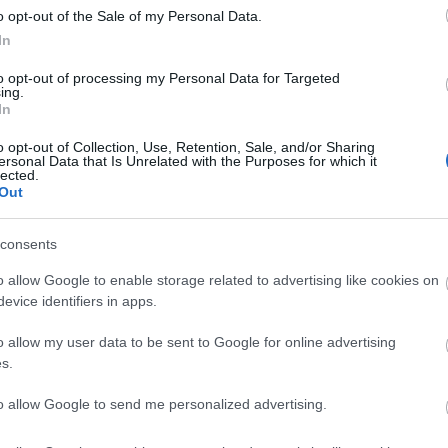
o opt-out of the Sale of my Personal Data.
In
to opt-out of processing my Personal Data for Targeted
ing.
In
o opt-out of Collection, Use, Retention, Sale, and/or Sharing
ersonal Data that Is Unrelated with the Purposes for which it
lected.
Out
consents
Complejo CM-Glucan
Conce
o allow Google to enable storage related to advertising like cookies on
s
evice identifiers in apps.
20 ml
100 ml
20 ml
o allow my user data to be sent to Google for online advertising
s.
‹
1
2
3
4
5
6
to allow Google to send me personalized advertising.