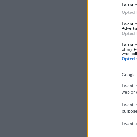
I want t
Opted 
I want 
Advertis
Opted 
I want t
of my P
was col
Opted 
Google 
Coenzima Q10
I want t
Nanopartícula
web or d
20 ml
100 ml
I want t
purpose
I want 