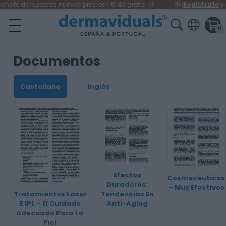
hate de nuestros nuevos precios!! 👋 ¡Es gratis! 🤑
👋¡¡
Regístrate
y a
0
Documentos
Castellano
Inglés
Efectos
Cosmecéuticos
Duraderos:
– Muy Efectivos
Tratamientos Laser
Tendencias En
E IPL – El Cuidado
Anti-Aging
Adecuado Para La
Piel