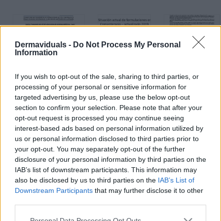
Dermaviduals -
Do Not Process My Personal
Information
If you wish to opt-out of the sale, sharing to third parties, or
Situación
Composición
processing of your personal or sensitive information for
Actual De
De Los
targeted advertising by us, please use the below opt-out
Códigos INCI –
Formulaciones
Productos
Como Identificar
En
section to confirm your selection. Please note that after your
Dermaviduals
Compuestos
Corneoterapia
opt-out request is processed you may continue seeing
Críticos Y
interest-based ads based on personal information utilized by
Contraproducentes
us or personal information disclosed to third parties prior to
your opt-out. You may separately opt-out of the further
disclosure of your personal information by third parties on the
Mostrando
1
a
10
de
14
resultados
1
2
IAB’s list of downstream participants. This information may
also be disclosed by us to third parties on the
IAB’s List of
Downstream Participants
that may further disclose it to other
third parties.
FAQs
Preguntas
Please note that this website/app uses one or more Google
Personal Data Processing Opt Outs